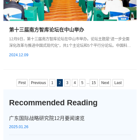
第十三届南方智库论坛在中山举办
12月9日，第十三届南方智库论坛在中山市举办。论坛主题是“进一步全面
深化改革与推进中国式现代化”，共1个主论坛和5个平行分论坛。中国科学
院院士郭柏灵，第十四届全国政协提案委副主任、中国发展研究基金会理
2024.12.09
事长、国务院发展研究中心原副主任张军扩，中国（海南）改革发展研究
院院长、海南自由贸易港研究院院长迟福林，华南理工大学公共政策研究
院学术委员会主席、香港中文大学（深圳）公共政策学院院长郑永年，第
十三届全国政协委员、...
...
First
Previous
1
2
3
4
5
15
Next
Last
Recommended Reading
广东国际战略研究院12月要闻速览
2025.01.26