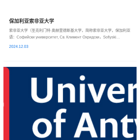
保加利亚索非亚大学
索非亚大学（圣克利门特·奥赫里德斯基大学，简称索非亚大学，保加利亚
语：Софийски университет, Св. Климент Охридски，Sofiyski
Universitet, Sv. Kliment Ohridski）是保加利亚最古老的高等教育机构，成
2024.12.03
立于1888年10月1日。大学的主楼在1924年至1934年间建成，得到了埃
夫洛吉·乔治耶夫和赫里斯托·乔治耶夫兄弟的财政支持。该大学拥有16个
学院和三个系，超过21,000名学生在这里接受教育...